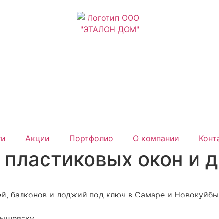
ги
Акции
Портфолио
О компании
Конт
 пластиковых окон и 
ей, балконов и лоджий под ключ в Самаре и Новокуйбы
бышевску