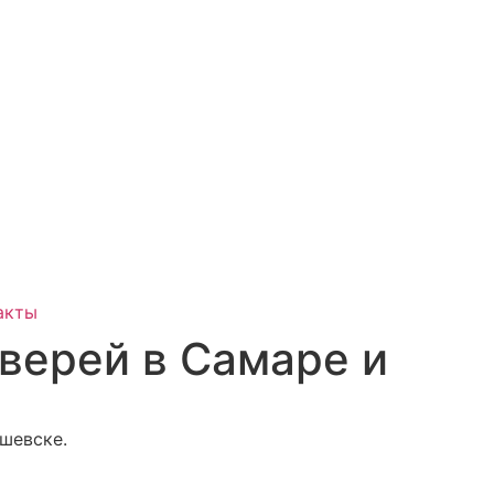
акты
дверей в Самаре и
шевске.