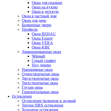
Окна для спальни
Окна на кухню
Окна в детскую
Окна в частный дом
Окна для дачи
Балконные двери
Профили
Окна REHAU
Окна Exprof
Окна VEKA
Окна KBE
Ламинированные окна
Чёрный
Серый графит
Под дерево
Панорамные окна
Одностворчатые окна
Двухстворчатые окна
Трехстворчатые окна
Глухие окна
Горизонтальные окна
Остекление
Остекление балконов и лоджий
Теплое ПВХ остекление
Холодное остекление