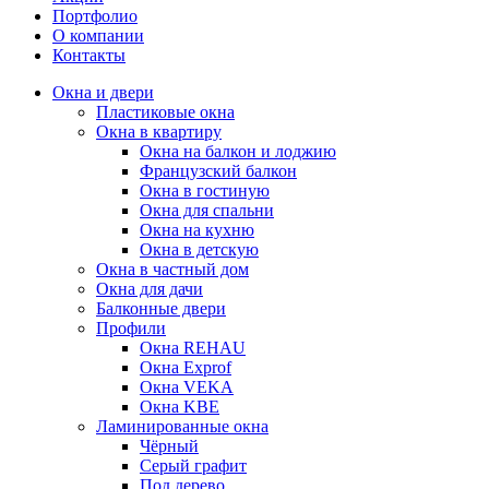
Портфолио
О компании
Контакты
Окна и двери
Пластиковые окна
Окна в квартиру
Окна на балкон и лоджию
Французский балкон
Окна в гостиную
Окна для спальни
Окна на кухню
Окна в детскую
Окна в частный дом
Окна для дачи
Балконные двери
Профили
Окна REHAU
Окна Exprof
Окна VEKA
Окна KBE
Ламинированные окна
Чёрный
Серый графит
Под дерево