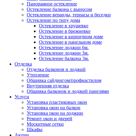
Панорамное остекление
Остекление балкона с выносом
Остекление веранды, террасы и беседки
Остекление по типу дома
Остекление в хрущевке
Остекление в брежневке
Остекление в кирпичном доме
Остекление в панельном доме
Остекление лоджии 6м.
Остекление лоджии 3м.
Остекление балкона 3м.
Отделка
Отделка балконов и лоджий
Утепление
Обшивка сайдингом/профнастилом
Внутренняя отделка
Обшивка балконов и лоджий панелями
Услуги
Установка пластиковых окон
Установка окон на балкон
Установка окон на лоджию
Ремонт окон и дверей
Москитные сетки
Шкафы
Акции