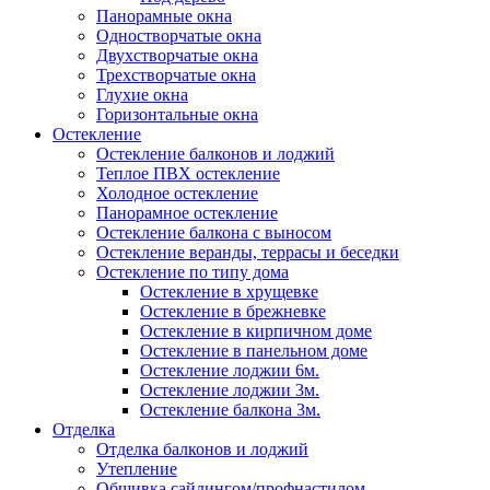
Панорамные окна
Одностворчатые окна
Двухстворчатые окна
Трехстворчатые окна
Глухие окна
Горизонтальные окна
Остекление
Остекление балконов и лоджий
Теплое ПВХ остекление
Холодное остекление
Панорамное остекление
Остекление балкона с выносом
Остекление веранды, террасы и беседки
Остекление по типу дома
Остекление в хрущевке
Остекление в брежневке
Остекление в кирпичном доме
Остекление в панельном доме
Остекление лоджии 6м.
Остекление лоджии 3м.
Остекление балкона 3м.
Отделка
Отделка балконов и лоджий
Утепление
Обшивка сайдингом/профнастилом